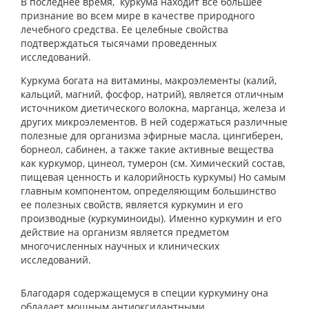
В последнее время, куркума находит все большее
признание во всем мире в качестве природного
лечебного средства. Ее целебные свойства
подтверждаться тысячами проведенных
исследований.
Куркума богата на витамины, макроэлементы (калий,
кальций, магний, фосфор, натрий), является отличным
источником диетического волокна, марганца, железа и
других микроэлементов. В ней содержаться различные
полезные для организма эфирные масла, цингиберен,
борнеол, сабинен, а также такие активные вещества
как куркумор, цинеол, тумерон (см. Химический состав,
пищевая ценность и калорийность куркумы) Но самым
главным компонентом, определяющим большинство
ее полезных свойств, является куркумин и его
производные (куркуминоиды). Именно куркумин и его
действие на организм является предметом
многочисленных научных и клинических
исследований.
Благодаря содержащемуся в специи куркумину она
обладает мощным антиоксидантными,