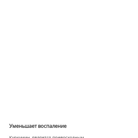
Уменьшает воспаление
Куркумин, является превосходным