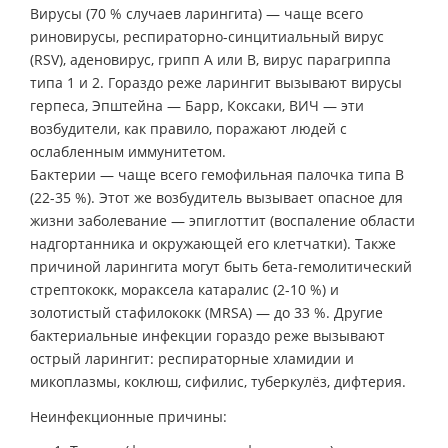
Вирусы (70 % случаев ларингита) — чаще всего
риновирусы, респираторно-синцитиальный вирус
(RSV), аденовирус, грипп A или B, вирус парагриппа
типа 1 и 2. Гораздо реже ларингит вызывают вирусы
герпеса, Эпштейна — Барр, Коксаки, ВИЧ — эти
возбудители, как правило, поражают людей с
ослабленным иммунитетом.
Бактерии — чаще всего гемофильная палочка типа В
(22-35 %). Этот же возбудитель вызывает опасное для
жизни заболевание — эпиглоттит (воспаление области
надгортанника и окружающей его клетчатки). Также
причиной ларингита могут быть бета-гемолитический
стрептококк, мораксела катаралис (2-10 %) и
золотистый стафилококк (MRSA) — до 33 %. Другие
бактериальные инфекции гораздо реже вызывают
острый ларингит: респираторные хламидии и
микоплазмы, коклюш, сифилис, туберкулёз, дифтерия.
Неинфекционные причины: