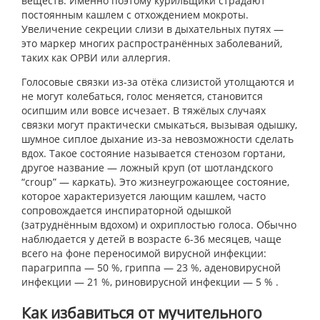
веществ. Именно поэтому курильщики страдают
постоянным кашлем с отхождением мокроты.
Увеличение секреции слизи в дыхательных путях —
это маркер многих распространённых заболеваний,
таких как ОРВИ или аллергия.
Голосовые связки из-за отёка слизистой утолщаются и
не могут колебаться, голос меняется, становится
осипшим или вовсе исчезает. В тяжёлых случаях
связки могут практически смыкаться, вызывая одышку,
шумное сиплое дыхание из-за невозможности сделать
вдох. Такое состояние называется стенозом гортани,
другое название — ложный круп (от шотландского
“croup” — каркать). Это жизнеугрожающее состояние,
которое характеризуется лающим кашлем, часто
сопровождается инспираторной одышкой
(затруднённым вдохом) и охриплостью голоса. Обычно
наблюдается у детей в возрасте 6-36 месяцев, чаще
всего на фоне переносимой вирусной инфекции:
парагриппа — 50 %, гриппа — 23 %, аденовирусной
инфекции — 21 %, риновирусной инфекции — 5 % .
Как избавиться от мучительного