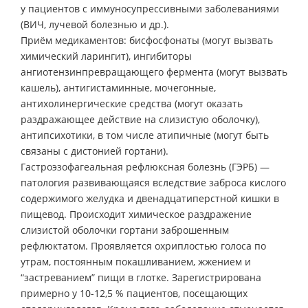
у пациентов с иммуносупрессивными заболеваниями
(ВИЧ, лучевой болезнью и др.).
Приём медикаментов: бисфосфонаты (могут вызвать
химический ларингит), ингибиторы
ангиотензинпревращающего фермента (могут вызвать
кашель), антигистаминные, мочегонные,
антихолинергические средства (могут оказать
раздражающее действие на слизистую оболочку),
антипсихотики, в том числе атипичные (могут быть
связаны с дистонией гортани).
Гастроэзофагеальная рефлюксная болезнь (ГЭРБ) —
патология развивающаяся вследствие заброса кислого
содержимого желудка и двенадцатиперстной кишки в
пищевод. Происходит химическое раздражение
слизистой оболочки гортани заброшенным
рефлюктатом. Проявляется охриплостью голоса по
утрам, постоянным покашливанием, жжением и
“застреванием” пищи в глотке. Зарегистрирована
примерно у 10-12,5 % пациентов, посещающих