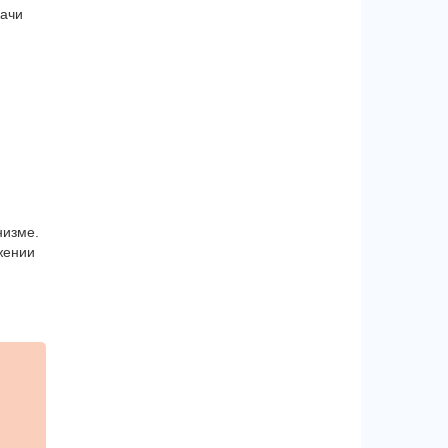
рачи
низме.
жении