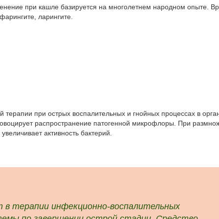
менение при кашле базируется на многолетнем народном опыте. В
фарингите, ларингите.
й терапии при острых воспалительных и гнойных процессах в орга
ровоцирует распространение патогенной микрофлоры. При размно
увеличивает активность бактерий.
т в терапии инфекционно-воспалительных
темы по завершении острой стадии. Средство