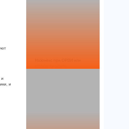
уют
Назонекс при ОРВИ или
остром синусите
 и
ики, и