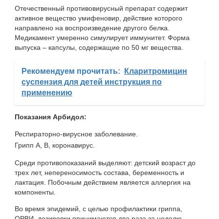
Отечественный противовирусный препарат содержит
активное вещество умифеновир, действие которого
направлено на воспроизведение другого белка.
Медикамент умеренно симулирует иммунитет. Форма
выпуска – капсулы, содержащие по 50 мг вещества.
Рекомендуем прочитать:
Кларитромицин
суспензия для детей инструкция по
применению
Показания Арбидол:
Респираторно-вирусное заболевание.
Грипп A, B, коронавирус.
Среди противопоказаний выделяют: детский возраст до
трех лет, непереносимость состава, беременность и
лактация. Побочным действием является аллергия на
компоненты.
Во время эпидемий, с целью профилактики гриппа,
ОРВИ, дозировки принимаются два раза за неделю.