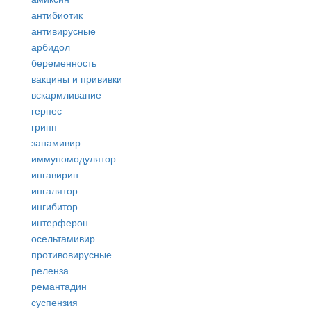
антибиотик
антивирусные
арбидол
беременность
вакцины и прививки
вскармливание
герпес
грипп
занамивир
иммуномодулятор
ингавирин
ингалятор
ингибитор
интерферон
осельтамивир
противовирусные
реленза
ремантадин
суспензия