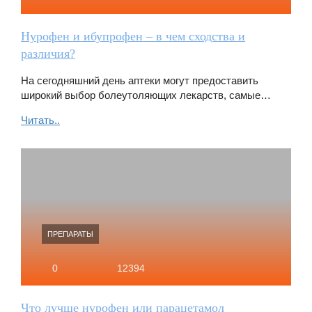
Нурофен и ибупрофен – в чем сходства и
различия?
На сегодняшний день аптеки могут предоставить
широкий выбор болеутоляющих лекарств, самые…
Читать..
ПРЕПАРАТЫ
0
12394
Что лучше нурофен или парацетамол