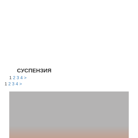
СУСПЕНЗИЯ
1
2
3
4
>
1
2
3
4
>