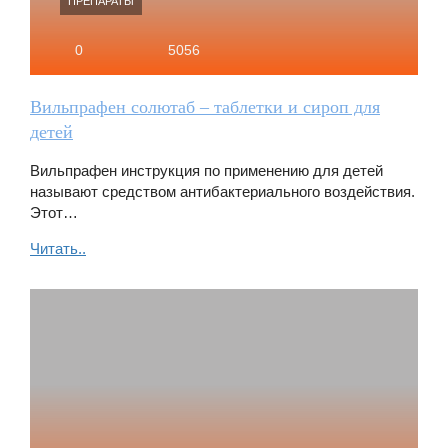
ПРЕПАРАТЫ
0
5056
Вильпрафен солютаб – таблетки и сироп для
детей
Вильпрафен инструкция по применению для детей
называют средством антибактериального воздействия.
Этот…
Читать..