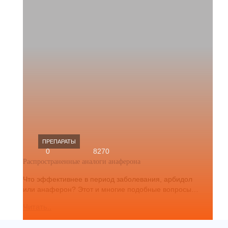
ПРЕПАРАТЫ
0
8270
Распространенные аналоги анаферона
Что эффективнее в период заболевания, арбидол
или анаферон? Этот и многие подобные вопросы…
Читать..