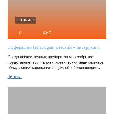
ПРЕПАРАТЫ
0
6047
Эффералган (efferalgan) детский – инструкция
Среди лекарственных препаратов многообразие
представляет группа антипиретических медикаментов,
обладающих жаропонижающим, обезболивающим…
Читать..