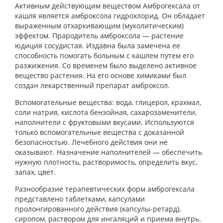
Активным действующим веществом Амброгексала от
кашля является амброксола гидрохлорид. Он обладает
выраженным отхаркивающим (муколитическим)
эффектом. Прародитель амброксола — растение
юдиция сосудистая. Издавна была замечена ее
способность помогать больным с кашлем путем его
разжижения. Со временем было выделено активное
вещество растения. На его основе химиками был
создан лекарственный препарат амброксол.
Вспомогательные вещества: вода, глицерол, крахмал,
соли натрия, кислота бензойная, сахарозаменители,
наполнители с фруктовыми вкусами. Используются
только вспомогательные вещества с доказанной
безопасностью. Лечебного действия они не
оказывают. Назначение наполнителей — обеспечить
нужную плотность, растворимость, определить вкус,
запах, цвет.
Разнообразие терапевтических форм амброгексала
представлено таблетками, капсулами
пролонгированного действия (капсулы-ретард),
сиропом, раствором для ингаляций и приема внутрь.