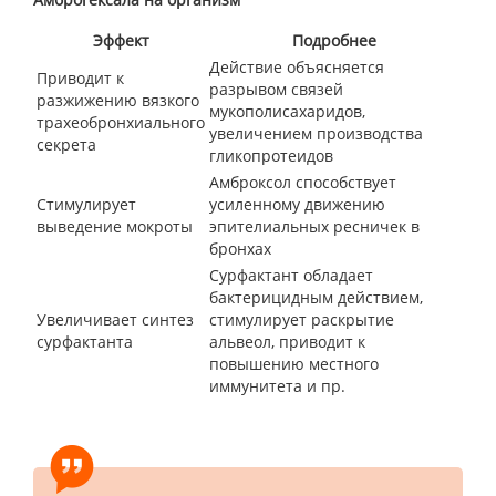
Эффект
Подробнее
Действие объясняется
Приводит к
разрывом связей
разжижению вязкого
мукополисахаридов,
трахеобронхиального
увеличением производства
секрета
гликопротеидов
Амброксол способствует
Стимулирует
усиленному движению
выведение мокроты
эпителиальных ресничек в
бронхах
Сурфактант обладает
бактерицидным действием,
Увеличивает синтез
стимулирует раскрытие
сурфактанта
альвеол, приводит к
повышению местного
иммунитета и пр.