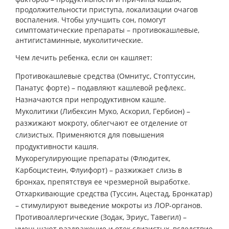
продолжительности приступа, локализации очагов
воспаления. Чтобы улучшить сон, помогут
симптоматические препараты – противокашлевые,
антигистаминные, муколитические.
Чем лечить ребенка, если он кашляет:
Противокашлевые средства (Омнитус, Стоптуссин,
Панатус форте) – подавляют кашлевой рефлекс.
Назначаются при непродуктивном кашле.
Муколитики (Либексин Муко, Аскорил, Гербион) –
разжижают мокроту, облегчают ее отделение от
слизистых. Применяются для повышения
продуктивности кашля.
Мукорегулирующие препараты (Флюдитек,
Карбоцистеин, Флуифорт) – разжижает слизь в
бронхах, препятствуя ее чрезмерной выработке.
Отхаркивающие средства (Туссин, Ацестад, Бронкатар)
– стимулируют выведение мокроты из ЛОР-органов.
Противоаллергические (Зодак, Эриус, Тавегил) –
уменьшают раздражение и отек слизистых, вследствие