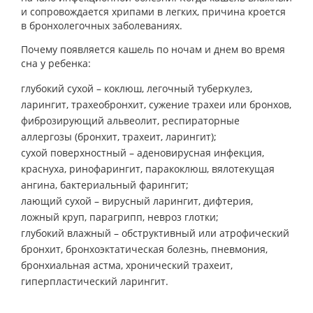
и сопровождается хрипами в легких, причина кроется
в бронхолегочных заболеваниях.
Почему появляется кашель по ночам и днем во время
сна у ребенка:
глубокий сухой – коклюш, легочный туберкулез,
ларингит, трахеобронхит, сужение трахеи или бронхов,
фиброзирующий альвеолит, респираторные
аллергозы (бронхит, трахеит, ларингит);
сухой поверхностный – аденовирусная инфекция,
краснуха, ринофарингит, паракоклюш, вялотекущая
ангина, бактериальный фарингит;
лающий сухой – вирусный ларингит, дифтерия,
ложный круп, парагрипп, невроз глотки;
глубокий влажный – обструктивный или атрофический
бронхит, бронхоэктатическая болезнь, пневмония,
бронхиальная астма, хронический трахеит,
гиперпластический ларингит.