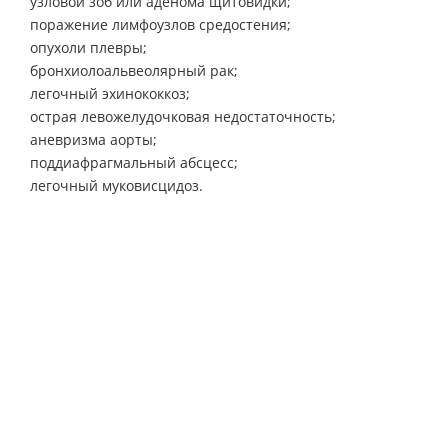
узловой зоб или аденома щитовидки;
поражение лимфоузлов средостения;
опухоли плевры;
бронхиолоальвеолярный рак;
легочный эхинококкоз;
острая левожелудочковая недостаточность;
аневризма аорты;
поддиафрагмальный абсцесс;
легочный муковисцидоз.