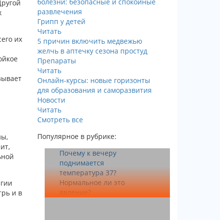
болезни: безопасные и спокойные
Другой
развлечения
х
Грипп у детей
Читать
его их
5 причин включить медвежью
желчь в аптечку сезона простуд
ойкое
Препараты
Читать
зывает
Онлайн-курсы: новые горизонты
для образования и саморазвития
Новости
Читать
Смотреть все
Популярное в рубрике:
ны,
ит,
Почему к вечеру
ьной
поднимается
температура 37?
Нормальное ли это
ргии
явление?
рь и в