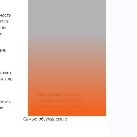
жности
ется
ипы
ия
ия.
может
итель,
Простудные прыщи –
причины появления,
ания.
на теле, носу, лечение,
ли
фото
Самые обсуждаемые