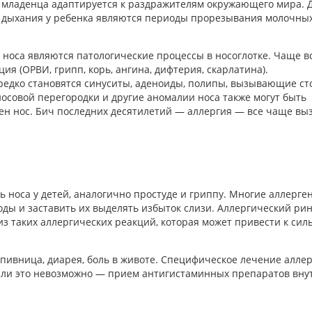
м младенца адаптируется к раздражителям окружающего мира. 
о дыхания у ребенка являются периоды прорезывания молочны
носа являются патологические процессы в носоглотке. Чаще вс
я (ОРВИ, грипп, корь, ангина, дифтерия, скарлатина).
едко становятся синуситы, аденоиды, полипы, вызывающие ст
осовой перегородки и другие аномалии носа также могут быть
жен нос. Бич последних десятилетий — аллергия — все чаще вы
 носа у детей, аналогично простуде и гриппу. Многие аллерге
оды и заставить их выделять избыток слизи. Аллергический рин
з таких аллергических реакций, которая может привести к сил
пивница, диарея, боль в животе. Специфическое лечение алле
сли это невозможно — прием антигистаминных препаратов внут