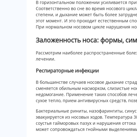
В горизонтальном положении усиливается прито
Соответственно во сне во время носового цик
степени, и дыхание может быть более затрудн
этот момент. И это проходит естественным спо
При нормальном носовом цикле нарушения нос
Заложенность носа: формы, си
Рассмотрим наиболее распространенные болезн
лечении.
Респираторные инфекции
В большинстве случаев носовое дыхание страд
сменяется обильным насморком, слизистые но
недомогание. Применение таких способов лече
сухое тепло, прием антивирусных средств, поз
Бактериальные риниты, назофарингиты, синус
эвакуируется из носовых ходов. Температура 
соустья гайморовых пазух и нарушения оттока 
может сопровождаться гнойными выделениями 