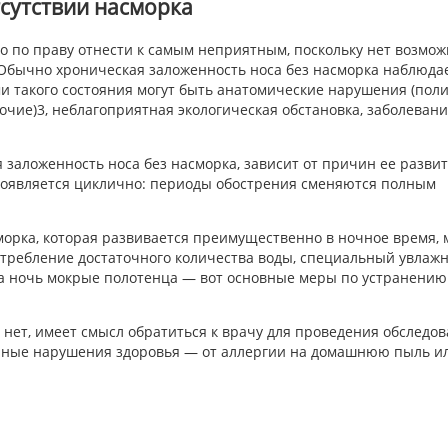
сутствии насморка
но по праву отнести к самым неприятным, поскольку нет возмо
 Обычно хроническая заложенность носа без насморка наблюда
и такого состояния могут быть анатомические нарушения (пол
очие)3, неблагоприятная экологическая обстановка, заболеван
 заложенность носа без насморка, зависит от причин ее развит
роявляется циклично: периоды обострения сменяются полным
морка, которая развивается преимущественно в ночное время, 
требление достаточного количества воды, специальный увлажн
а ночь мокрые полотенца — вот основные меры по устранению
й нет, имеет смысл обратиться к врачу для проведения обследов
ичные нарушения здоровья — от аллергии на домашнюю пыль и