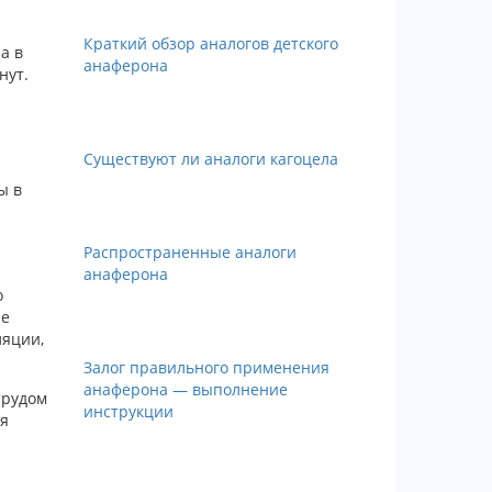
Краткий обзор аналогов детского
а в
анаферона
нут.
Существуют ли аналоги кагоцела
ы в
Распространенные аналоги
анаферона
о
ее
ляции,
Залог правильного применения
анаферона — выполнение
трудом
инструкции
ия
я