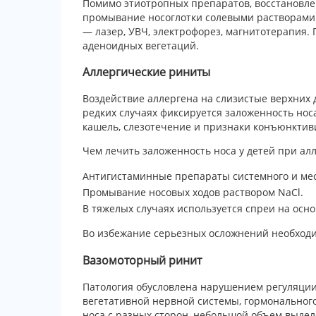
Помимо этиотропных препаратов, восстановле
промывание носоглотки солевыми растворами
— лазер, УВЧ, электрофорез, магнитотерапия.
аденоидных вегетаций.
Аллергические риниты
Воздействие аллергена на слизистые верхних 
редких случаях фиксируется заложенность носа 
кашель, слезотечение и признаки конъюнктив
Чем лечить заложенность носа у детей при ал
Антигистаминные препараты системного и мес
Промывание носовых ходов раствором NaCl.
В тяжелых случаях используется спреи на осно
Во избежание серьезных осложнений необходи
Вазомоторный ринит
Патология обусловлена нарушением регуляции 
вегетативной нервной системы, гормонального
носа с разных сторон, небольшой объем выдел