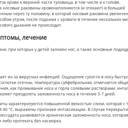
к крови к верхней части туловища, в том числе и к голове.
ла носовые раковины кровенаполняются (и отекают) в большей
енным через ту половину, в которой носовая раковина увеличен
собом утром, после подъема с кровати в течение нескольких ми
ового дыхания не происходит.
мптомы, лечение
и, при которых у детей заложен нос, а также основные подход
ает из-за вирусных инфекций. Ощущение сухости в носу быстр
соглотки отечны, температура субфебрильная, отмечается общ
ния, как промывание носа и горла солевыми растворами, инга
воляет преодолеть заложенность носа в течение 5-7 дней.
иты характеризуются повышенной вязкостью слизи, которая с 
38-40 °С, выражены признаки интоксикации. В случае перекрыт
экссудата развивается хроническая заложенность носа, котора
либо протекать без насморка.