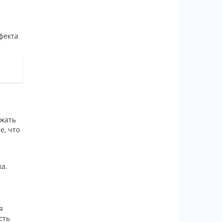
фекта
ажать
е, что
ха.
я
сть