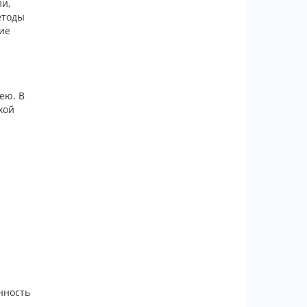
и,
етоды
ие
ею. В
хой
нность