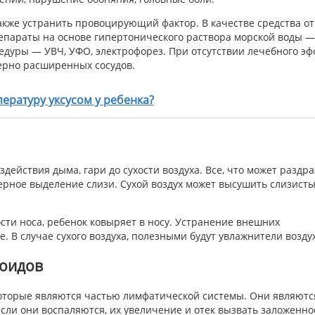
акже устранить провоцирующий фактор. В качестве средства от
епараты на основе гипертонического раствора морской воды —
едуры — УВЧ, УФО, электрофорез. При отсутствии лечебного эф
ерно расширенных сосудов.
пературу уксусом у ребенка?
здействия дыма, гари до сухости воздуха. Все, что может раздр
рное выделение слизи. Сухой воздух может высушить слизисты
сти носа, ребенок ковыряет в носу. Устранение внешних
 В случае сухого воздуха, полезными будут увлажнители возду
ноидов
оторые являются частью лимфатической системы. Они являютс
ли они воспаляются, их увеличение и отек вызвать заложенно