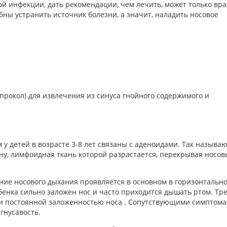
ой инфекции, дать рекомендации, чем лечить, может только вра
ны устранить источник болезни, а значит, наладить носовое
прокол) для извлечения из синуса гнойного содержимого и
у детей в возрасте 3-8 лет связаны с аденоидами. Так называ
, лимфоидная ткань которой разрастается, перекрывая носов
ние носового дыхания проявляется в основном в горизонтальн
бенка сильно заложен нос и часто приходится дышать ртом. Тр
 и постоянной заложенностью носа . Сопутствующими симптом
гнусавость.