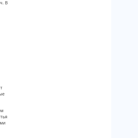
ч. В
ют
ые
ом
етья
ами