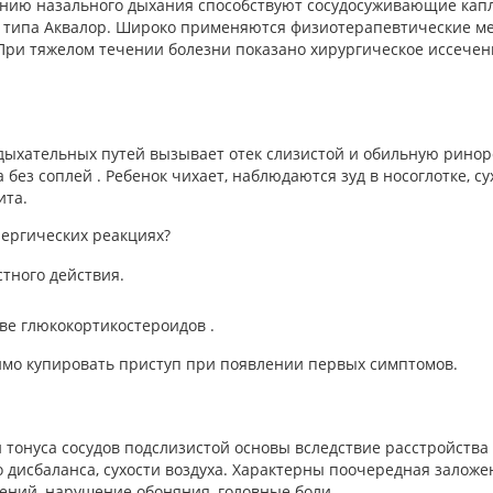
нию назального дыхания способствуют сосудосуживающие капл
 типа Аквалор. Широко применяются физиотерапевтические м
 При тяжелом течении болезни показано хирургическое иссечен
дыхательных путей вызывает отек слизистой и обильную ринор
без соплей . Ребенок чихает, наблюдаются зуд в носоглотке, су
ита.
лергических реакциях?
тного действия.
ве глюкокортикостероидов .
мо купировать приступ при появлении первых симптомов.
тонуса сосудов подслизистой основы вследствие расстройства
 дисбаланса, сухости воздуха. Характерны поочередная заложе
ений, нарушение обоняния, головные боли.