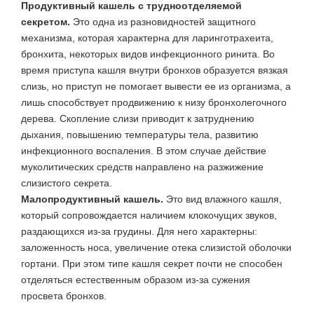
Продуктивный кашель с трудноотделяемой
секретом.
Это одна из разновидностей защитного
механизма, которая характерна для ларинготрахеита,
бронхита, некоторых видов инфекционного ринита. Во
время приступа кашля внутри бронхов образуется вязкая
слизь, но приступ не помогает вывести ее из организма, а
лишь способствует продвижению к низу бронхолегочного
дерева. Скопление слизи приводит к затруднению
дыхания, повышению температуры тела, развитию
инфекционного воспаления. В этом случае действие
муколитических средств направлено на разжижение
слизистого секрета.
Малопродуктивный кашель.
Это вид влажного кашля,
который сопровождается наличием клокочущих звуков,
раздающихся из-за грудины. Для него характерны:
заложенность носа, увеличение отека слизистой оболочки
гортани. При этом типе кашля секрет почти не способен
отделяться естественным образом из-за сужения
просвета бронхов.