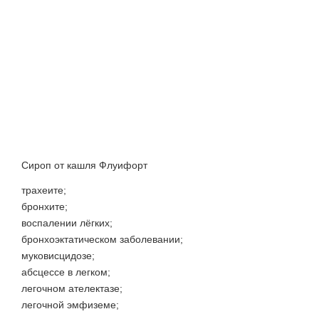
Сироп от кашля Флуифорт
трахеите;
бронхите;
воспалении лёгких;
бронхоэктатическом заболевании;
муковисцидозе;
абсцессе в легком;
легочном ателектазе;
легочной эмфиземе;