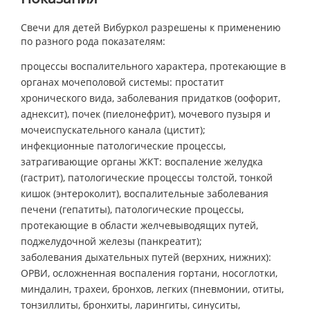
Свечи для детей Вибуркол разрешены к применению
по разного рода показателям:
процессы воспалительного характера, протекающие в
органах мочеполовой системы: простатит
хронического вида, заболевания придатков (оофорит,
аднексит), почек (пиелонефрит), мочевого пузыря и
мочеиспускательного канала (цистит);
инфекционные патологические процессы,
затрагивающие органы ЖКТ: воспаление желудка
(гастрит), патологические процессы толстой, тонкой
кишок (энтероколит), воспалительные заболевания
печени (гепатиты), патологические процессы,
протекающие в области желчевыводящих путей,
поджелудочной железы (панкреатит);
заболевания дыхательных путей (верхних, нижних):
ОРВИ, осложненная воспаления гортани, носоглотки,
миндалин, трахеи, бронхов, легких (пневмонии, отиты,
тонзиллиты, бронхиты, ларингиты, синуситы,