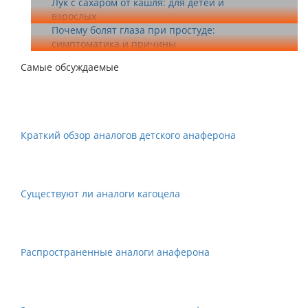
Лук с сахаром от кашля: для детей и
взрослых
Почему болят глаза при простуде:
симптоматика и причины
Самые обсуждаемые
Краткий обзор аналогов детского анаферона
Существуют ли аналоги кагоцела
Распространенные аналоги анаферона