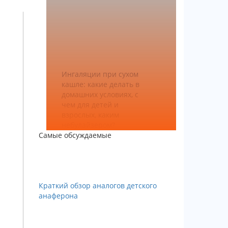
Ингаляции при сухом
кашле: какие делать в
домашних условиях, с
чем для детей и
взрослых, каким
небулайзером?
Самые обсуждаемые
Краткий обзор аналогов детского
анаферона