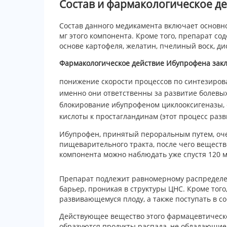
Состав и фармакологическое д
Состав данного медикамента включает основн
мг этого компонента. Кроме того, препарат со
основе картофеля, желатин, пчелиный воск, дио
Фармакологическое действие Ибупрофена зак
понижение скорости процессов по синтезиров
именно они ответственны за развитие болевы
блокирование ибупрофеном циклооксигеназы, 
кислоты к простагландинам (этот процесс раз
Ибупрофен, принятый пероральным путем, оч
пищеварительного тракта, после чего веществ
компонента можно наблюдать уже спустя 120 м
Препарат подлежит равномерному распределен
барьер, проникая в структуры ЦНС. Кроме тог
развивающемуся плоду, а также поступать в со
Действующее вещество этого фармацевтическо
образуются продукты распада, не обладающие 