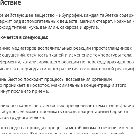
ействие
ое действующее вещество – ибупрофен, каждая таблетка содерж
держит ряд вспомогательных веществ: магния стеарат, крахмал 
ксид титана, мука, ванилин, сахароза и другие.
лючается в следующем:
анию медиаторов воспалительных реакций (простагландинов):
х ощущений, отечность тканей и изменение температуры тела;
фермента, катализирующего реакции по переходу арахидонов
вивается в период активного развития воспалительной реакции)
ень быстро проходит процессы всасывания органами
о проникает в кровоток. Максимальные концентрации этого
инут после его приема.
ию по тканям, он с легкостью преодолевает гематоэнцефалич
о, ибупрофен может проникать сквозь плацентарный барьер к
став грудного молока.
го средства проходит процессы метаболизма в печени, именно
активностью. Выводятся они из организма вместе с мочой.