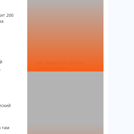
ит 200
на
ой
Как правильно гулять с
детьми зимой?
.
еский
 там