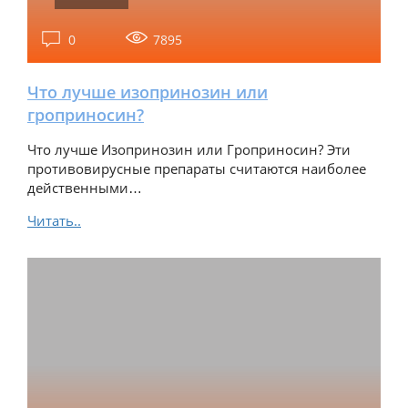
0
7895
Что лучше изопринозин или
гроприносин?
Что лучше Изопринозин или Гроприносин? Эти
противовирусные препараты считаются наиболее
действенными…
Читать..