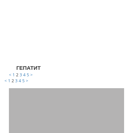
ГЕПАТИТ
<
1
2
3
4
5
>
<
1
2
3
4
5
>