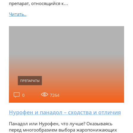
препарат, относящийся к…
Читать..
ПРЕПАРАТЫ
0
7264
Нурофен и панадол – сходства и отличия
Панадол или Нурофен, что лучше? Оказываясь
перед многообразием выбора жаропонижающих