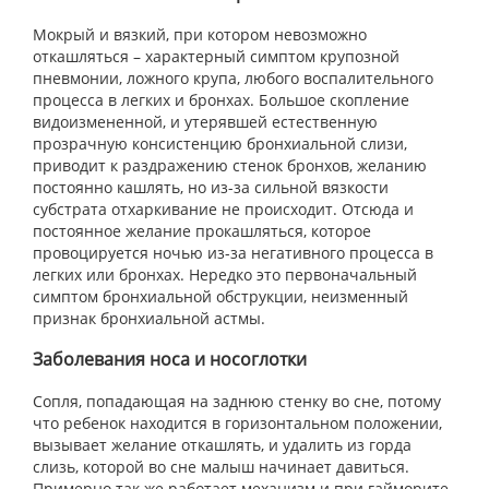
Мокрый и вязкий, при котором невозможно
откашляться – характерный симптом крупозной
пневмонии, ложного крупа, любого воспалительного
процесса в легких и бронхах. Большое скопление
видоизмененной, и утерявшей естественную
прозрачную консистенцию бронхиальной слизи,
приводит к раздражению стенок бронхов, желанию
постоянно кашлять, но из-за сильной вязкости
субстрата отхаркивание не происходит. Отсюда и
постоянное желание прокашляться, которое
провоцируется ночью из-за негативного процесса в
легких или бронхах. Нередко это первоначальный
симптом бронхиальной обструкции, неизменный
признак бронхиальной астмы.
Заболевания носа и носоглотки
Сопля, попадающая на заднюю стенку во сне, потому
что ребенок находится в горизонтальном положении,
вызывает желание откашлять, и удалить из горда
слизь, которой во сне малыш начинает давиться.
Примерно так же работает механизм и при гайморите,