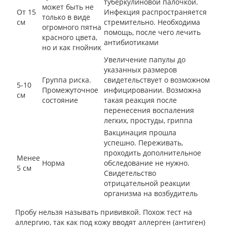
туберкулиновой палочкой.
может быть не
От 15
Инфекция распространяется
только в виде
см
стремительно. Необходима
огромного пятна
помощь, после чего лечить
красного цвета,
антибиотиками
но и как гнойник
Увеличение папулы до
указанных размеров
Группа риска.
свидетельствует о возможном
5-10
Промежуточное
инфицировании. Возможна
см
состояние
такая реакция после
перенесения воспаления
легких, простуды, гриппа
Вакцинация прошла
успешно. Переживать,
проходить дополнительное
Менее
Норма
обследование не нужно.
5 см
Свидетельство
отрицательной реакции
организма на возбудитель
Пробу нельзя называть прививкой. Похож тест на
аллергию, так как под кожу вводят аллерген (антиген)