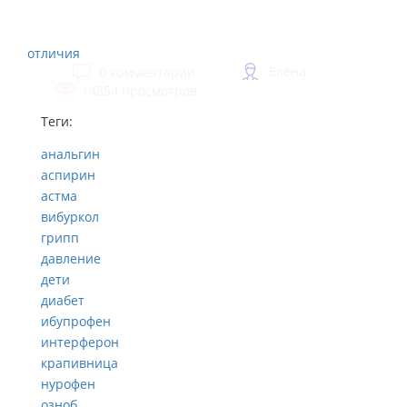
отличия
Елена
0 комментарии
14854 просмотров
Теги:
анальгин
аспирин
астма
вибуркол
грипп
давление
дети
диабет
ибупрофен
интерферон
крапивница
нурофен
озноб