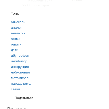
Елена
0 комментарии
5539 просмотров
Теги:
алкоголь
аналог
анальгин
астма
гепатит
дети
ибупрофен
ингибитор
инструкция
лейкопения
метамизол
парацетамол
свечи
Поделиться
Поделиться