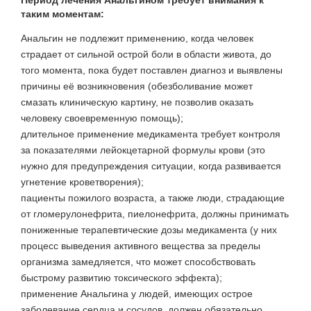
таким моментам:
Анальгин не подлежит применению, когда человек
страдает от сильной острой боли в области живота, до
того момента, пока будет поставлен диагноз и выявлены
причины её возникновения (обезболивание может
смазать клиническую картину, не позволив оказать
человеку своевременную помощь);
длительное применение медикамента требует контроля
за показателями лейокцетарной формулы крови (это
нужно для предупреждения ситуации, когда развивается
угнетение кроветворения);
пациенты пожилого возраста, а также люди, страдающие
от гломерулонефрита, пиелонефрита, должны принимать
пониженные терапевтические дозы медикамента (у них
процесс выведения активного вещества за пределы
организма замедляется, что может способствовать
быстрому развитию токсического эффекта);
применение Анальгина у людей, имеющих острое
заболевание сердца и сосудов, должен обязательно