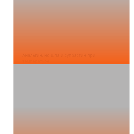
Анальгин, но-шпа и супрастин при
температуре