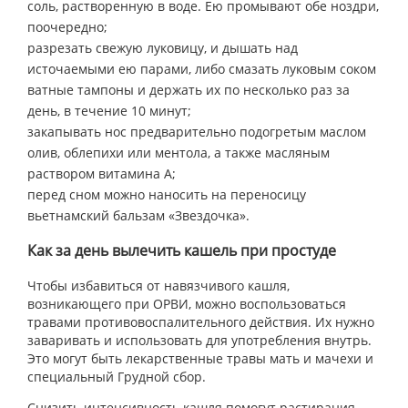
соль, растворенную в воде. Ею промывают обе ноздри,
поочередно;
разрезать свежую луковицу, и дышать над
источаемыми ею парами, либо смазать луковым соком
ватные тампоны и держать их по несколько раз за
день, в течение 10 минут;
закапывать нос предварительно подогретым маслом
олив, облепихи или ментола, а также масляным
раствором витамина А;
перед сном можно наносить на переносицу
вьетнамский бальзам «Звездочка».
Как за день вылечить кашель при простуде
Чтобы избавиться от навязчивого кашля,
возникающего при ОРВИ, можно воспользоваться
травами противовоспалительного действия. Их нужно
заваривать и использовать для употребления внутрь.
Это могут быть лекарственные травы мать и мачехи и
специальный Грудной сбор.
Снизить интенсивность кашля помогут растирания