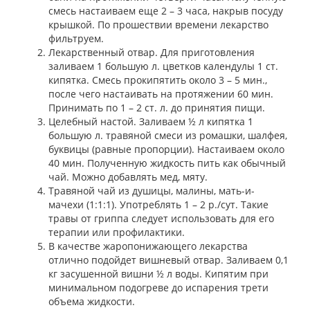
смесь настаиваем еще 2 – 3 часа, накрыв посуду
крышкой. По прошествии времени лекарство
фильтруем.
Лекарственный отвар. Для приготовления
заливаем 1 большую л. цветков календулы 1 ст.
кипятка. Смесь прокипятить около 3 – 5 мин.,
после чего настаивать на протяжении 60 мин.
Принимать по 1 – 2 ст. л. до принятия пищи.
Целебный настой. Заливаем ½ л кипятка 1
большую л. травяной смеси из ромашки, шалфея,
буквицы (равные пропорции). Настаиваем около
40 мин. Полученную жидкость пить как обычный
чай. Можно добавлять мед, мяту.
Травяной чай из душицы, малины, мать-и-
мачехи (1:1:1). Употреблять 1 – 2 р./сут. Такие
травы от гриппа следует использовать для его
терапии или профилактики.
В качестве жаропонижающего лекарства
отлично подойдет вишневый отвар. Заливаем 0,1
кг засушенной вишни ½ л воды. Кипятим при
минимальном подогреве до испарения трети
объема жидкости.