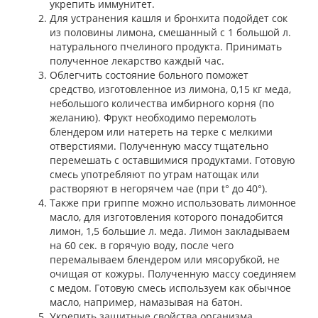
укрепить иммунитет.
Для устранения кашля и бронхита подойдет сок
из половины лимона, смешанный с 1 большой л.
натурального пчелиного продукта. Принимать
полученное лекарство каждый час.
Облегчить состояние больного поможет
средство, изготовленное из лимона, 0,15 кг меда,
небольшого количества имбирного корня (по
желанию). Фрукт необходимо перемолоть
блендером или натереть на терке с мелкими
отверстиями. Полученную массу тщательно
перемешать с оставшимися продуктами. Готовую
смесь употребляют по утрам натощак или
растворяют в негорячем чае (при t° до 40°).
Также при гриппе можно использовать лимонное
масло, для изготовления которого понадобится
лимон, 1,5 большие л. меда. Лимон закладываем
на 60 сек. в горячую воду, после чего
перемалываем блендером или мясорубкой, не
очищая от кожуры. Полученную массу соединяем
с медом. Готовую смесь используем как обычное
масло, например, намазывая на батон.
Укрепить защитные свойства организма