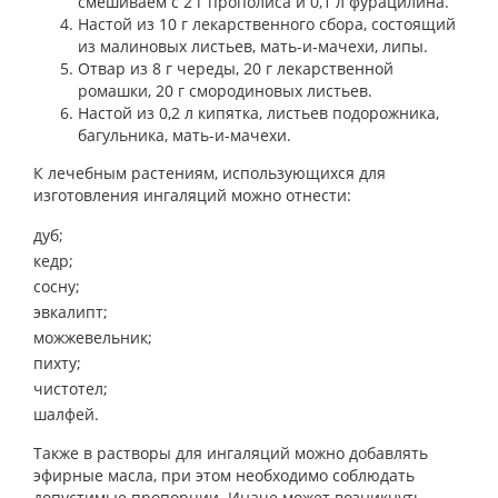
смешиваем с 2 г прополиса и 0,1 л фурацилина.
Настой из 10 г лекарственного сбора, состоящий
из малиновых листьев, мать-и-мачехи, липы.
Отвар из 8 г череды, 20 г лекарственной
ромашки, 20 г смородиновых листьев.
Настой из 0,2 л кипятка, листьев подорожника,
багульника, мать-и-мачехи.
К лечебным растениям, использующихся для
изготовления ингаляций можно отнести:
дуб;
кедр;
сосну;
эвкалипт;
можжевельник;
пихту;
чистотел;
шалфей.
Также в растворы для ингаляций можно добавлять
эфирные масла, при этом необходимо соблюдать
допустимые пропорции. Иначе может возникнуть