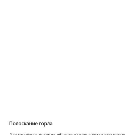
Полоскание горла
Для полоскания горла обычно используются остывшие