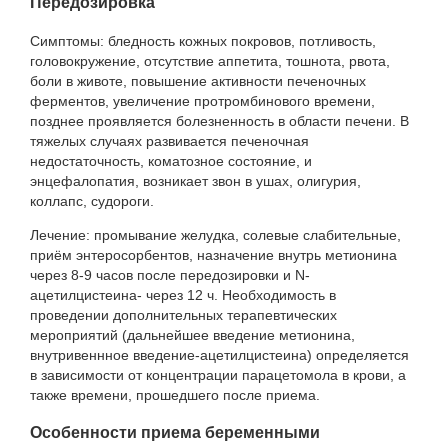
Передозировка
Симптомы: бледность кожных покровов, потливость,
головокружение, отсутствие аппетита, тошнота, рвота,
боли в животе, повышение активности печеночных
ферментов, увеличение протромбинового времени,
позднее проявляется болезненность в области печени. В
тяжелых случаях развивается печеночная
недостаточность, коматозное состояние, и
энцефалопатия, возникает звон в ушах, олигурия,
коллапс, судороги.
Лечение: промывание желудка, солевые слабительные,
приём энтеросорбентов, назначение внутрь метионина
через 8-9 часов после передозировки и N-
ацетилцистеина- через 12 ч. Необходимость в
проведении дополнительных терапевтических
мероприятий (дальнейшее введение метионина,
внутривеннное введение-ацетилцистеина) определяется
в зависимости от концентрации парацетомола в крови, а
также времени, прошедшего после приема.
Особенности приема беременными