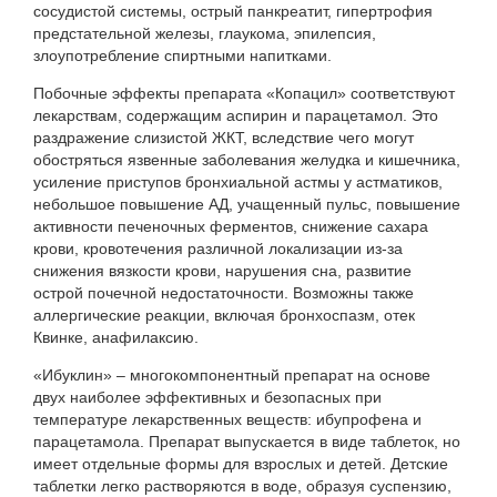
сосудистой системы, острый панкреатит, гипертрофия
предстательной железы, глаукома, эпилепсия,
злоупотребление спиртными напитками.
Побочные эффекты препарата «Копацил» соответствуют
лекарствам, содержащим аспирин и парацетамол. Это
раздражение слизистой ЖКТ, вследствие чего могут
обостряться язвенные заболевания желудка и кишечника,
усиление приступов бронхиальной астмы у астматиков,
небольшое повышение АД, учащенный пульс, повышение
активности печеночных ферментов, снижение сахара
крови, кровотечения различной локализации из-за
снижения вязкости крови, нарушения сна, развитие
острой почечной недостаточности. Возможны также
аллергические реакции, включая бронхоспазм, отек
Квинке, анафилаксию.
«Ибуклин» – многокомпонентный препарат на основе
двух наиболее эффективных и безопасных при
температуре лекарственных веществ: ибупрофена и
парацетамола. Препарат выпускается в виде таблеток, но
имеет отдельные формы для взрослых и детей. Детские
таблетки легко растворяются в воде, образуя суспензию,