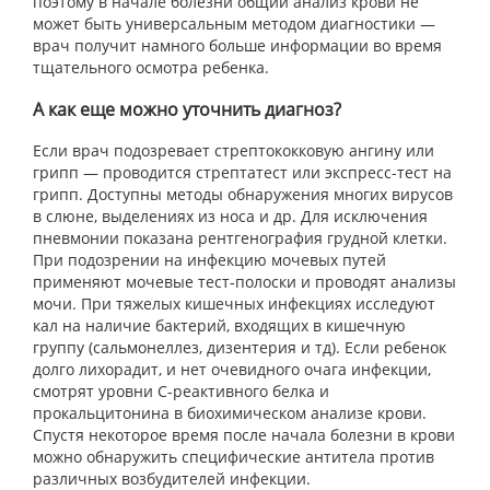
поэтому в начале болезни общий анализ крови не
может быть универсальным методом диагностики —
врач получит намного больше информации во время
тщательного осмотра ребенка.
А как еще можно уточнить диагноз?
Если врач подозревает стрептококковую ангину или
грипп — проводится стрептатест или экспресс-тест на
грипп. Доступны методы обнаружения многих вирусов
в слюне, выделениях из носа и др. Для исключения
пневмонии показана рентгенография грудной клетки.
При подозрении на инфекцию мочевых путей
применяют мочевые тест-полоски и проводят анализы
мочи. При тяжелых кишечных инфекциях исследуют
кал на наличие бактерий, входящих в кишечную
группу (сальмонеллез, дизентерия и тд). Если ребенок
долго лихорадит, и нет очевидного очага инфекции,
смотрят уровни С-реактивного белка и
прокальцитонина в биохимическом анализе крови.
Спустя некоторое время после начала болезни в крови
можно обнаружить специфические антитела против
различных возбудителей инфекции.