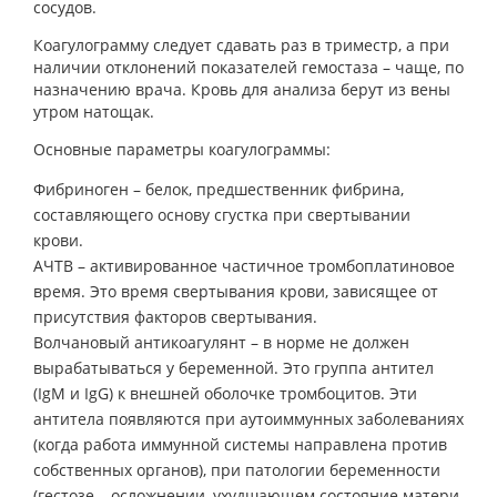
сосудов.
Коагулограмму следует сдавать раз в триместр, а при
наличии отклонений показателей гемостаза – чаще, по
назначению врача. Кровь для анализа берут из вены
утром натощак.
Основные параметры коагулограммы:
Фибриноген – белок, предшественник фибрина,
составляющего основу сгустка при свертывании
крови.
АЧТВ – активированное частичное тромбоплатиновое
время. Это время свертывания крови, зависящее от
присутствия факторов свертывания.
Волчановый антикоагулянт – в норме не должен
вырабатываться у беременной. Это группа антител
(IgM и IgG) к внешней оболочке тромбоцитов. Эти
антитела появляются при аутоиммунных заболеваниях
(когда работа иммунной системы направлена против
собственных органов), при патологии беременности
(гестозе – осложнении, ухудшающем состояние матери