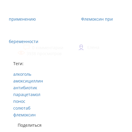
применению
Флемоксин при
беременности
Елена
0 комментарии
3938 просмотров
Теги:
алкоголь
амоксициллин
антибиотик
парацетамол
понос
солютаб
флемоксин
Поделиться